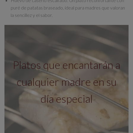
Huevo de caserío escalfado
: Un plato reconfortante con
puré de patatas braseado, ideal para madres que valoran
la sencillez y el sabor.
Platos que encantarán a
cualquier madre en su
día especial