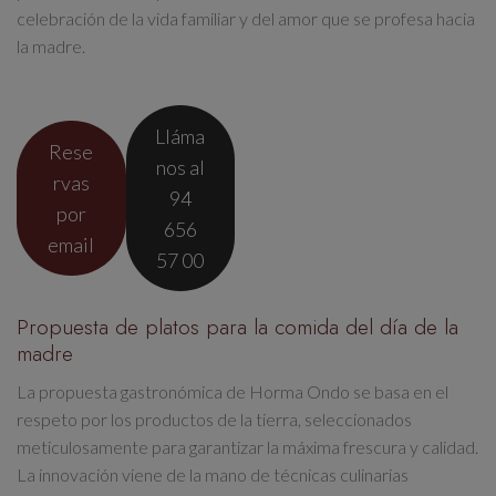
celebración de la vida familiar y del amor
que se profesa hacia
la madre.
Lláma
Rese
nos al
rvas
94
por
656
email
57 00
Propuesta de platos para la comida del día de la
madre
La propuesta gastronómica de Horma Ondo se basa en el
respeto por los productos de la tierra
, seleccionados
meticulosamente para garantizar la
máxima frescura y calidad
.
La innovación viene de la mano de
técnicas culinarias