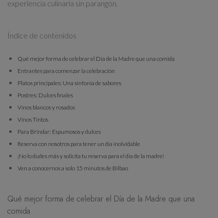
experiencia culinaria sin parangón.
Índice de contenidos
Qué mejor forma de celebrar el Día de la Madre que una comida
Entrantes para comenzar la celebración
Platos principales: Una sinfonía de sabores
Postres: Dulces finales
Vinos blancos y rosados
Vinos Tintos
Para Brindar: Espumosos y dulces
Reserva con nosotros para tener un día inolvidable
¡No lo dudes más y solicita tu reserva para el día de la madre!
Ven a conocernos a solo 15 minutos de Bilbao
Qué mejor forma de celebrar el Día de la Madre que una
comida