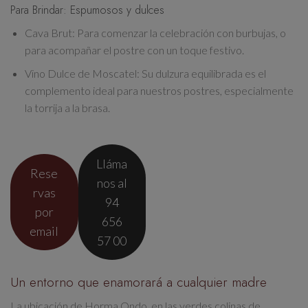
Para Brindar: Espumosos y dulces
Cava Brut
: Para comenzar la celebración con burbujas, o
para acompañar el postre con un toque festivo.
Vino Dulce de Moscatel
: Su dulzura equilibrada es el
complemento ideal para nuestros postres, especialmente
la torrija a la brasa.
Lláma
Rese
nos al
rvas
94
por
656
email
57 00
Un entorno que enamorará a cualquier madre
La ubicación de Horma Ondo, en las
verdes colinas de