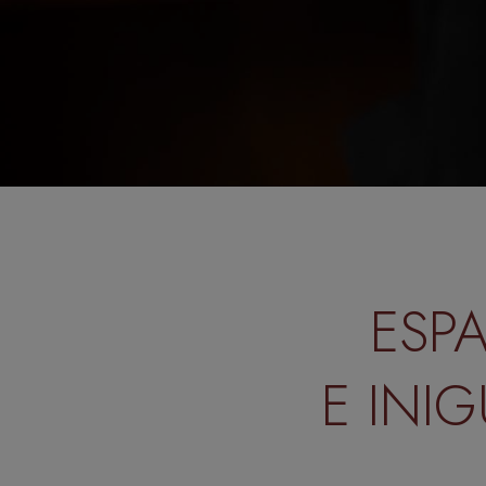
ESP
E INI