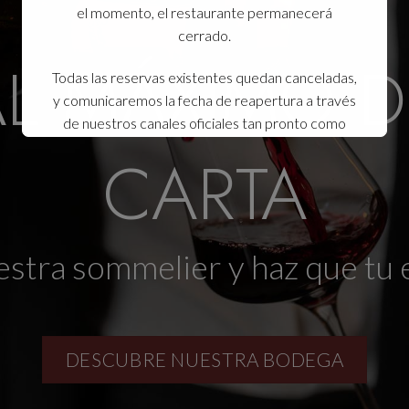
AL MÁXIMO 
CARTA
stra sommelier y haz que tu 
DESCUBRE NUESTRA BODEGA