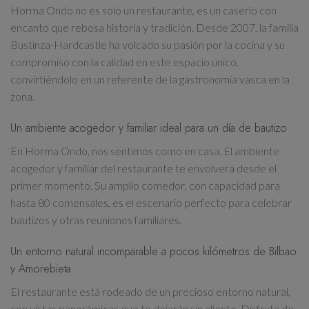
Horma Ondo no es solo un restaurante, es un
caserío con
encanto
que rebosa
historia y tradición
. Desde 2007, la familia
Bustinza-Hardcastle ha volcado su pasión por la cocina y su
compromiso con la calidad en este espacio único,
convirtiéndolo en un referente de la
gastronomía vasca
en la
zona.
Un ambiente acogedor y familiar ideal para un día de bautizo
En Horma Ondo, nos sentimos como en casa. El
ambiente
acogedor y familiar
del restaurante te envolverá desde el
primer momento. Su
amplio comedor
, con capacidad para
hasta
80 comensales
, es el escenario perfecto para
celebrar
bautizos y otras reuniones familiares
.
Un entorno natural incomparable a pocos kilómetros de Bilbao
y Amorebieta
El restaurante está rodeado de un
precioso entorno natural
,
con
vistas panorámicas
que te dejarán sin aliento. Disfruta de