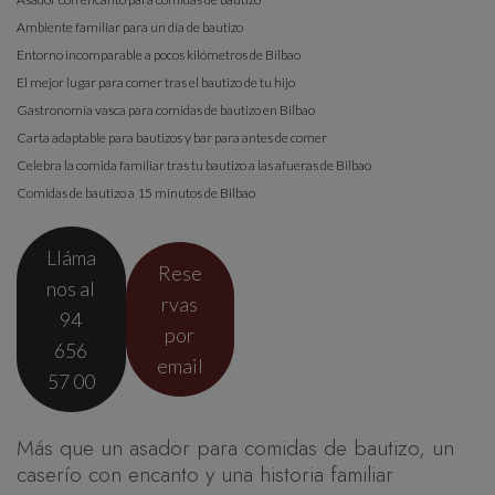
Ambiente familiar para un día de bautizo
Entorno incomparable a pocos kilómetros de Bilbao
El mejor lugar para comer tras el bautizo de tu hijo
Gastronomía vasca para comidas de bautizo en Bilbao
Carta adaptable para bautizos y bar para antes de comer
Celebra la comida familiar tras tu bautizo a las afueras de Bilbao
Comidas de bautizo a 15 minutos de Bilbao
Lláma
Rese
nos al
rvas
94
por
656
email
57 00
Más que un asador para comidas de bautizo, un
caserío con encanto y una historia familiar