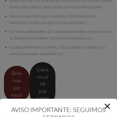
Gastronomía vasca de altura:
Productos de temporada de
la más alta calidad, elaborados con maestría y pasión.
Menús especiales para bautizos:
Diseñados para
satisfacer a todos los gustos y necesidades.
Servicios adicionales:
Decoración del salón, música en vivo,
actividades para niños, tarta personalizada, etc.
Equipo profesional y atento:
Te ayudarán a organizar tu
evento para que sea perfecto.
Lláma
Rese
nos al
rvas
94
por
656
email
57 00
AVISO IMPORTANTE: SEGUIMOS
Gastronomía vasca con un toque innovador para