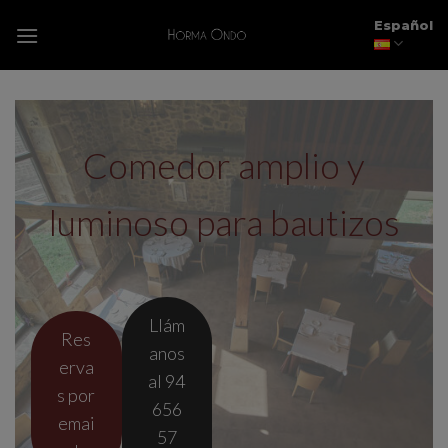
Skip
modal-check
Español
to
content
Comedor amplio y
luminoso para bautizos
Llám
Res
anos
erva
al 94
s por
656
emai
57