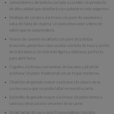
Jamón ibérico de bellota cortado a cuchillo:
Un producto
de alta calidad que deleitará a los paladares más exigentes.
Mollejas de cordero a la brasa con puré de zanahoria y
salsa de falda de chuleta:
Un plato innovador y lleno de
sabor que te sorprenderá.
Huevo de caserío escalfado con puré de patatas
braseado, pimientos rojos asados a la leña de haya y aceite
de trufa blanca:
Un entrante ligero y delicioso, perfecto
para abrir boca.
Cogollos a la brasa con laminas de bacalao y pil-pil de
aceituna:
Un plato tradicional con un toque moderno.
Chuletón de ganado mayor a la brasa:
Un clásico de la
cocina vasca que no podía faltar en nuestra carta.
Solomillo de ganado mayor a la brasa:
Un plato tierno y
sabroso, ideal para los amantes de la carne.
Steak tartar de vaca vieja Frisona gallega:
Un plato