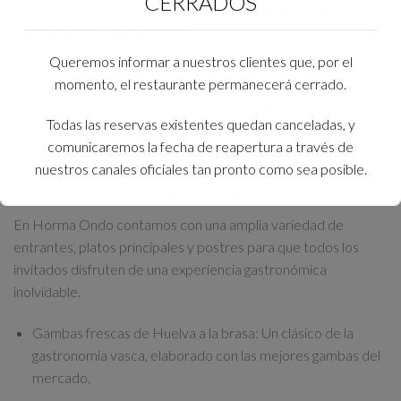
CERRADOS
celebrar comidas tras bautizos en Bilbao, Basauri,
Galdakao o Amorebieta
Queremos informar a nuestros clientes que, por el
La
gastronomía
de Horma Ondo es una
auténtica oda a la
momento, el restaurante permanecerá cerrado.
tradición vasca
, con un toque de
innovación y creatividad
. En
nuestra carta encontrarás
productos de temporada de la más
Todas las reservas existentes quedan canceladas, y
alta calidad
, elaborados con
maestría y pasión
por nuestro
comunicaremos la fecha de reapertura a través de
equipo de cocina.
nuestros canales oficiales tan pronto como sea posible.
Nuestra carta está diseñada para satisfacer a todos los gustos
Agradecemos sinceramente su comprensión y
En Horma Ondo contamos con una amplia variedad de
lamentamos las molestias que esto pueda ocasionar.
entrantes, platos principales y postres
para que todos los
invitados disfruten de una experiencia gastronómica
Esto se cerrará en
13
segundos
inolvidable.
Gambas frescas de Huelva a la brasa:
Un clásico de la
gastronomía vasca, elaborado con las mejores gambas del
mercado.