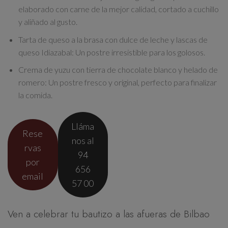
elaborado con carne de la mejor calidad, cortado a cuchillo
y aliñado al gusto.
Tarta de queso a la brasa con dulce de leche y lascas de
queso Idiazabal:
Un postre irresistible para los golosos.
Crema de yuzu con tierra de chocolate blanco y helado de
romero:
Un postre fresco y original, perfecto para finalizar
la comida.
Lláma
Rese
nos al
rvas
94
por
656
email
57 00
Ven a celebrar tu bautizo a las afueras de Bilbao