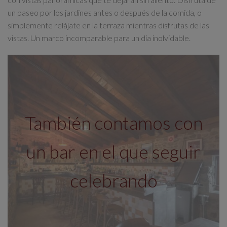
un
paseo por los jardines
antes o después de la comida, o
simplemente relájate en la
terraza
mientras disfrutas de las
vistas. Un marco incomparable para un día inolvidable.
También contamos con
un bar en el que seguir
celebrando