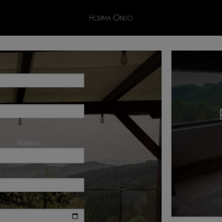
o
Número
s