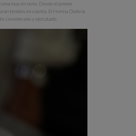
 toma muy en serio. Desde el primer
 sean tenidos en cuenta. El Horma Ondo la
nte considerado y ejecutado.