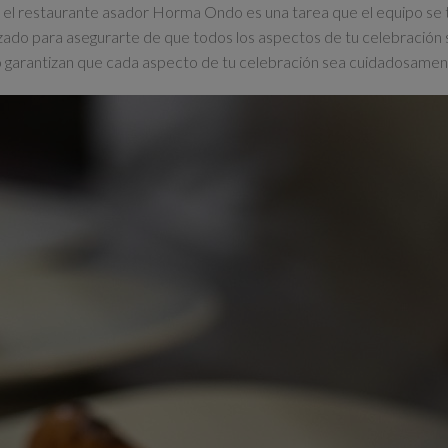
en el restaurante asador Horma Ondo es una tarea que el equipo se
zado para asegurarte de que todos los aspectos de tu celebración
zado garantizan que cada aspecto de tu celebración sea cuidadosame