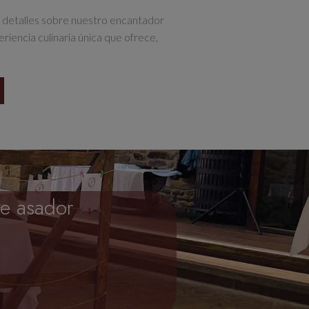
s detalles sobre nuestro encantador
iencia culinaria única que ofrece,
te asador