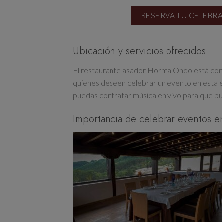
RESERVA TU CELEB
Ubicación y servicios ofrecidos
El restaurante asador Horma Ondo está conv
quienes deseen celebrar un evento en esta e
puedas contratar música en vivo para que pu
Importancia de celebrar eventos e