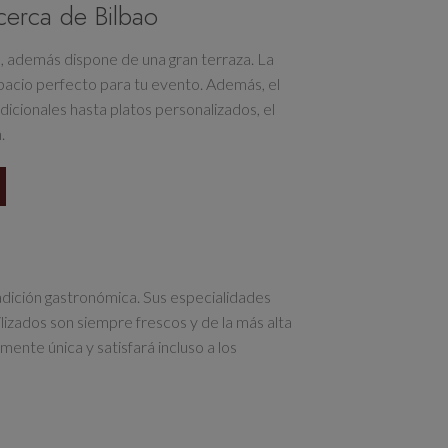
cerca de Bilbao
 además dispone de una gran terraza. La
acio perfecto para tu evento. Además, el
cionales hasta platos personalizados, el
.
adición gastronómica. Sus especialidades
ilizados son siempre frescos y de la más alta
ente única y satisfará incluso a los