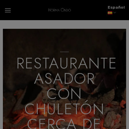
Skip
modal-check
Español
to
content
RESTAURANTE
ASADOR
CON
CHULETÓN
CERCA DE