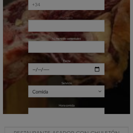
Número
Número de comensales
Fecha
Servicio
Hora comida
Tu mensaje (opcional)
RESTAURANTE ASADOR CON CHULETÓN