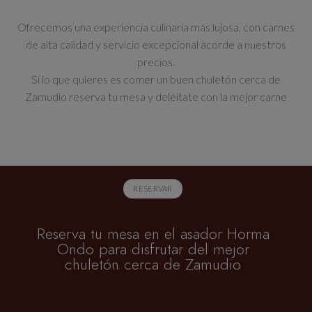
Ofrecemos una experiencia culinaria más lujosa, con carnes
de alta calidad y servicio excepcional acorde a nuestros
precios.
Si lo que quieres es comer un buen chuletón cerca de
Zamudio reserva tu mesa y deléitate con la mejor carne
RESERVAR
Reserva tu mesa en el asador Horma
Ondo para disfrutar del mejor
chuletón cerca de Zamudio