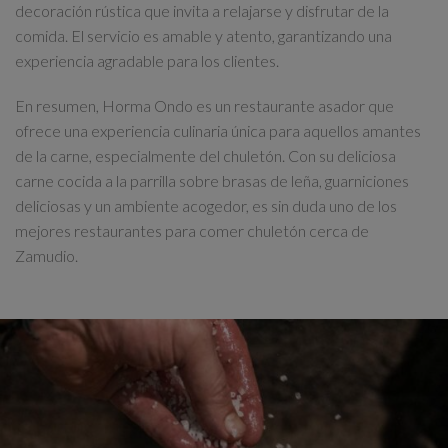
decoración rústica que invita a relajarse y disfrutar de la
comida. El servicio es amable y atento, garantizando una
experiencia agradable para los clientes.
En resumen, Horma Ondo es un restaurante asador que
ofrece una experiencia culinaria única para aquellos amantes
de la carne, especialmente del chuletón. Con su deliciosa
carne cocida a la parrilla sobre brasas de leña, guarniciones
deliciosas y un ambiente acogedor, es sin duda uno de los
mejores restaurantes para comer chuletón cerca de
Zamudio.