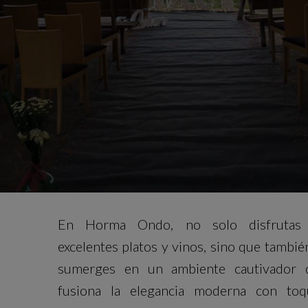
En Horma Ondo, no solo disfrutas
excelentes platos y vinos, sino que tambié
sumerges en un ambiente cautivador 
fusiona la elegancia moderna con toq