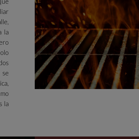
que
liar
le,
 la
mero
olo
odos
 se
ca,
omo
 la