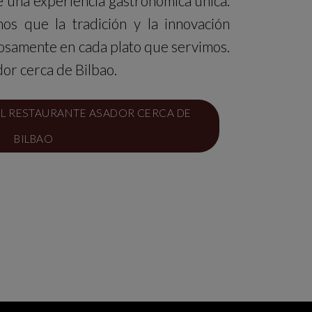
e una experiencia gastronómica única.
s que la tradición y la innovación
osamente en cada plato que servimos.
dor cerca de Bilbao.
EL RESTAURANTE ASADOR CERCA DE
BILBAO