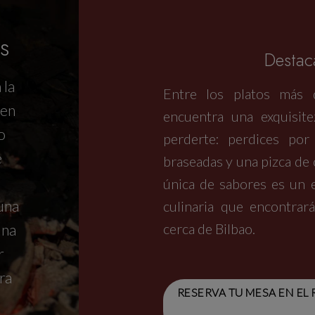
s
Destac
 la
Entre los platos más
 en
encuentra una exquisi
o
perderte: perdices por
e
braseadas y una pizca de
única de sabores es un e
una
culinaria que encontrar
cerca de Bilbao.
una
r
ra
RESERVA TU MESA EN EL