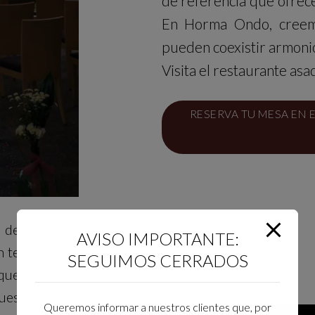
de referencia que ofrec
En Horma Ondo, creemo
pueden coexistir armoni
Visita el restaurante asa
RESERVA TU MESA EN 
 de
AVISO IMPORTANTE:
n te
SEGUIMOS CERRADOS
que
ues
Queremos informar a nuestros clientes que, por