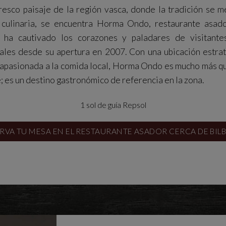
resco paisaje de la región vasca, donde la tradición se m
 culinaria, se encuentra Horma Ondo, restaurante asad
 ha cautivado los corazones y paladares de visitante
ales desde su apertura en 2007. Con una ubicación estrat
apasionada a la comida local, Horma Ondo es mucho más qu
; es un destino gastronómico de referencia en la zona.
1 sol de guía Repsol
RVA TU MESA EN EL RESTAURANTE ASADOR CERCA DE BIL