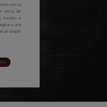
ezcla con la
or cerca de
s locales e
égica y una
e un simple
BAO