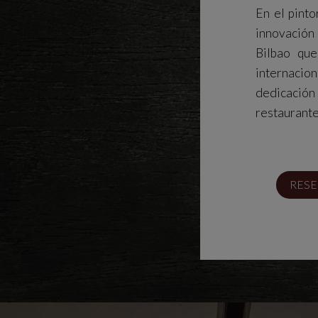
En el pinto
innovación
Bilbao que
internacion
dedicación 
restaurante
RESE