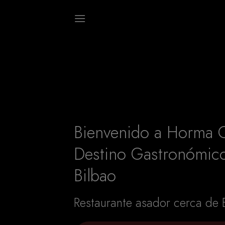
Skip
modal-check
to
content
Bienvenido a Horma 
Destino Gastronómico
Bilbao
Restaurante asador cerca de 