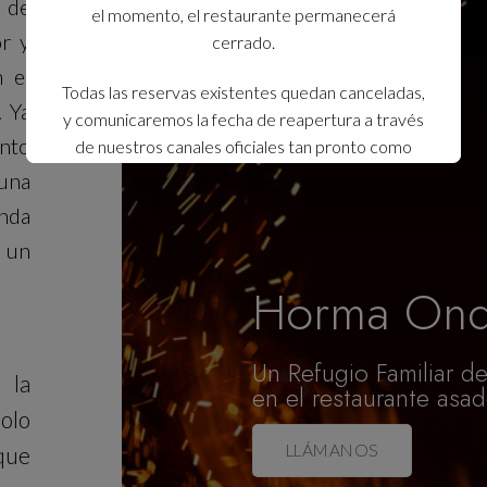
 de
el momento, el restaurante permanecerá
r y
cerrado.
n el
Todas las reservas existentes quedan canceladas,
. Ya
y comunicaremos la fecha de reapertura a través
nto
de nuestros canales oficiales tan pronto como
sea posible.
una
nda
Agradecemos sinceramente su comprensión y
 un
lamentamos las molestias que esto pueda
ocasionar.
Horma On
Esto se cerrará en
14
segundos
Un Refugio Familiar d
 la
en el restaurante asad
solo
LLÁMANOS
que