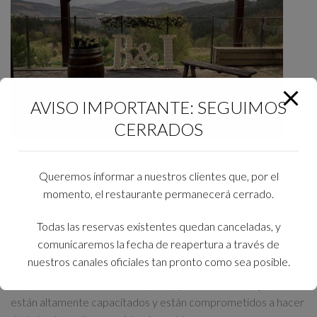
AVISO IMPORTANTE: SEGUIMOS
CERRADOS
orma Ondo. Con una amplia variedad de opciones
Queremos informar a nuestros clientes que, por el
gastronómicas, el caserio es capaz de satisfacer las
momento, el restaurante permanecerá cerrado.
necesidades y preferencias de los novios y sus invitados,
ofreciendo un menú personalizado y adaptado a sus gustos.
Todas las reservas existentes quedan canceladas, y
Los platos son deliciosos y están preparados con ingredientes
comunicaremos la fecha de reapertura a través de
frescos y de alta calidad.
nuestros canales oficiales tan pronto como sea posible.
El servicio en Horma Ondo es excepcional, los trabajadores
Agradecemos sinceramente su comprensión y
están altamente capacitados y están comprometidos a hacer
lamentamos las molestias que esto pueda ocasionar.