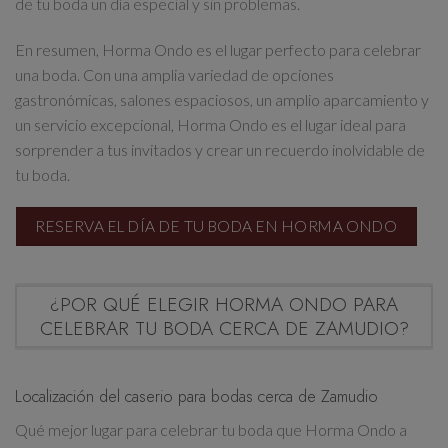
de tu boda un día especial y sin problemas.
Esto se cerrará en
10
segundos
En resumen, Horma Ondo es el lugar perfecto para celebrar
una boda. Con una amplia variedad de opciones
gastronómicas, salones espaciosos, un amplio aparcamiento y
un servicio excepcional, Horma Ondo es el lugar ideal para
sorprender a tus invitados y crear un recuerdo inolvidable de
tu boda.
RESERVA EL DÍA DE TU BODA EN HORMA ONDO
¿POR QUÉ ELEGIR HORMA ONDO PARA
CELEBRAR TU BODA CERCA DE ZAMUDIO?
Localización del caserio para bodas cerca de Zamudio
Qué mejor lugar para celebrar tu boda que Horma Ondo a