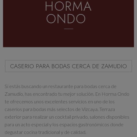
HORMA
ONDO
CASERIO PARA BODAS CERCA DE ZAMUDIO
Si estás buscando un
restaurante para bodas cerca de
Zamudio
, has encontrado tu mejor solución. En Horma Ondo
te ofrecemos unos excelentes servicios en uno de los
caseríos para bodas más selectos de Vizcaya. Terraza
exterior para realizar un cocktail privado,
salones disponibles
para un acto especial y los espacios gastronómicos donde
degustar cocina tradicional y de calidad
.