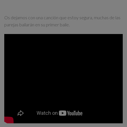
946 56 57 00
Os dejamos con una canción que estoy segura, muchas de las
parejas bailarán en su primer baile.