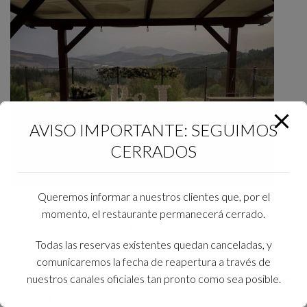
AVISO IMPORTANTE: SEGUIMOS
CERRADOS
Queremos informar a nuestros clientes que, por el
orma Ondo. Con una amplia variedad de opciones
momento, el restaurante permanecerá cerrado.
gastronómicas, el caserio es capaz de satisfacer las
necesidades y preferencias de los novios y sus invitados,
Todas las reservas existentes quedan canceladas, y
ofreciendo un menú personalizado y adaptado a sus gustos.
comunicaremos la fecha de reapertura a través de
Los platos son deliciosos y están preparados con ingredientes
nuestros canales oficiales tan pronto como sea posible.
frescos y de alta calidad.