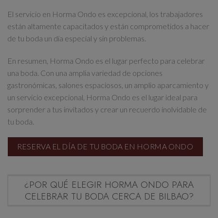
Agradecemos sinceramente su comprensión y
El servicio en Horma Ondo es excepcional, los trabajadores
lamentamos las molestias que esto pueda ocasionar.
están altamente capacitados y están comprometidos a hacer
de tu boda un día especial y sin problemas.
Esto se cerrará en
10
segundos
En resumen, Horma Ondo es el lugar perfecto para celebrar
una boda. Con una amplia variedad de opciones
gastronómicas, salones espaciosos, un amplio aparcamiento y
un servicio excepcional, Horma Ondo es el lugar ideal para
sorprender a tus invitados y crear un recuerdo inolvidable de
tu boda.
RESERVA EL DÍA DE TU BODA EN HORMA ONDO
¿POR QUÉ ELEGIR HORMA ONDO PARA
CELEBRAR TU BODA CERCA DE BILBAO?