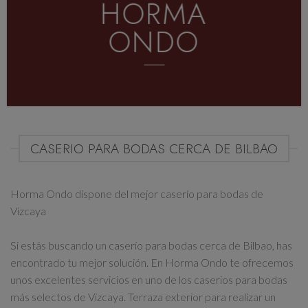
HORMA
ONDO
CASERIO PARA BODAS CERCA DE BILBAO
Horma Ondo dispone del
mejor caserío para bodas de
Vizcaya
Si estás buscando un caserío para bodas cerca de Bilbao, has
encontrado tu mejor solución. En Horma Ondo te ofrecemos
unos
excelentes servicios en uno de los caserios para bodas
más selectos de Vizcaya
. Terraza exterior para realizar un